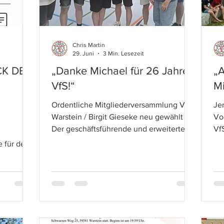
Chris Martin
29. Juni
3 Min. Lesezeit
CK DER
„Danke Michael für 26 Jahre
„A
VfS!“
Mi
Ordentliche Mitgliederversammlung VfS
Je
Warstein / Birgit Gieseke neu gewählt
Vo
Der geschäftsführende und erweiterte
Vf
Vorstand des VfS Warstein im Jahr 2026:
de
 für den
(von links) Ilka Pietz (Sportliche Leitung
un
für a l l
Damen), Florian Hoeck (Sportlicher
Ju
elklasse
Leitung Herren), Benjamin Kretschmer
Er
r,
(Vorsitz Sportliche Entwicklung), Birgit
Ju
uerInnen
Gieseke (Vorsitz Finanzen), Christoph
Ha
Martin (Vorsitz Vereinsorganisation),
ge
n,