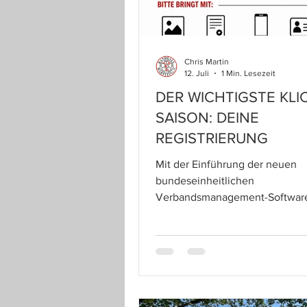
Chris Martin
12. Juli
1 Min. Lesezeit
DER WICHTIGSTE KLI
SAISON: DEINE
REGISTRIERUNG
Mit der Einführung der neuen
bundeseinheitlichen
Verbandsmanagement-Software
Handballs "HANDBALL360" ist es 
e SpielerInnen (egal welche Spi
oder welches Alter), Zeitnehme
Sekretäre, TrainerInnen, Betre
oder sonstige Personen die am
Spielbetrieb teilnehmen werde