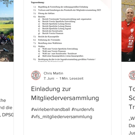
Astrid Aasland (Sportliche Leitung
Ki
dem neuen
Jugend) und Ulrich Becker (Vorsitz
ge
Vereinsentwicklung) Warst
ru
folgen.
am
e
Beginn de
Chris Martin
7. Juni
1 Min. Lesezeit
Einladung zur
To
Mitgliederversammlung
S
che
Tr
nd die
#wirlebenhandball #nurdervfs
", DPSG-
#vfs_mitgliederversammlung
„W
DPSG-
Da
Gast.
Ju