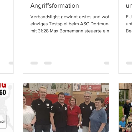
Angriffsformation
un
Verbandsligist gewinnt erstes und wohl
EU
einziges Testspiel beim ASC Dortmund II
unt
mit 31:28 Max Bornemann steuerte einen
Be
Treffer zum 31:28-Testspielsieg des VfS
Vo
Warstein bei, vergab in der
Vf
Anfangsphase aber auch zwei
erz
Siebenmeter Warstein – Der VfS
(r.
Warstein surft auch als Verbandsligist
Dr
weiter auf der Erfolgswelle – auch wenn
no
es nur ein Testspiel war. Beim
na
letztjährigen Liga-Kontrahenten ASC
sü
Dortmund II setzte sich die
Eu
zusammengewürfelte Warsteiner
Wa
Mannschaft nach schweißtreibend
Be