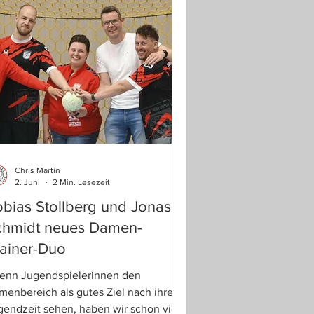
nder und Jugendliche erlebten
meinsam mit 18 Betreuern eine
ndum erfolgreiche Freizeit im „Haus
 Eulenspiegel“ des...
Chris Martin
2. Juni
2 Min. Lesezeit
bias Stollberg und Jonas
chmidt neues Damen-
ainer-Duo
enn Jugendspielerinnen den
menbereich als gutes Ziel nach ihrer
gendzeit sehen, haben wir schon viel