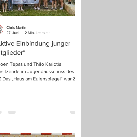
Chris Martin
27. Juni
2 Min. Lesezeit
ktive Einbindung junger
tglieder“
roen Tepas und Thilo Kariotis
rsitzende im Jugendausschuss des
S Das „Haus am Eulenspiegel“ war Ziel
s VfS: „Die besondere Atmosphäre
d das Miteinander machten die
gendfahrt zu einem unvergesslichen
lebnis.“ Warstein – Jugendfahrt und
gendversammlung verband der
ndballverein VfS 59 Warstein zu einer
lungenen Doppelveranstaltung. 50