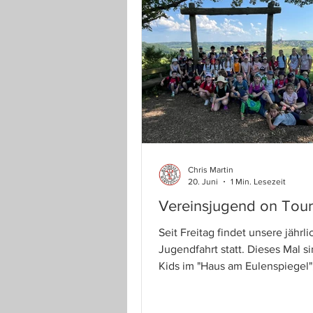
zwingend erforderlich sich in 
Programm zu registrieren. Die
Registrierung kann ab sofort er
Ohne eine Registrierung ist ein
Teilnahme am Spielbetreib ab 
Chris Martin
20. Juni
1 Min. Lesezeit
Vereinsjugend on Tour
Seit Freitag findet unsere jährli
Jugendfahrt statt. Dieses Mal si
Kids im "Haus am Eulenspiegel
Diözesanzentrum Rüthen des 
Diözesanverband Paderborn zu 