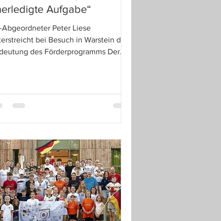
erledigte Aufgabe“
-Abgeordneter Peter Liese
erstreicht bei Besuch in Warstein die
deutung des Förderprogramms Der
rsitzende der Vereinsorganisation vom
S 59 Warstein, Christoph Martin,
ählt Jörg Blöming (l.) und Peter Liese
), welche Veränderungen in es in der
eifachsporthalle gegeben hat und was
ch ansteht. Warstein – Zwei Jahre
ch der Europawahl hat der
dwestfälische CDU-
ropaabgeordnete Dr. Peter Liese in
rstein Bilanz seiner Arbeit gezogen.
i seinem Besuch in