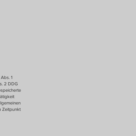
 Abs. 1
bs. 2 DDG
espeicherte
tigkeit
llgemeinen
m Zeitpunkt