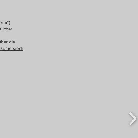
form“)
aucher
-
über die
onsumers/odr