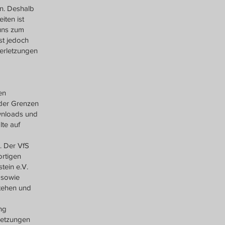
en. Deshalb
iten ist
 uns zum
st jedoch
erletzungen
en
 der Grenzen
ownloads und
lte auf
. Der VfS
ortigen
tein e.V.
 sowie
stehen und
ng
letzungen