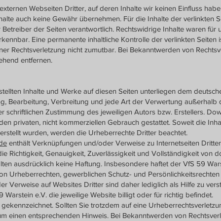
externen Webseiten Dritter, auf deren Inhalte wir keinen Einfluss hab
alte auch keine Gewähr übernehmen. Für die Inhalte der verlinkten Se
r Betreiber der Seiten verantwortlich. Rechtswidrige Inhalte waren für
rkennbar. Eine permanente inhaltliche Kontrolle der verlinkten Seiten i
ner Rechtsverletzung nicht zumutbar. Bei Bekanntwerden von Rechtsv
ehend entfernen.
rstellten Inhalte und Werke auf diesen Seiten unterliegen dem deutsch
ung, Bearbeitung, Verbreitung und jede Art der Verwertung außerhalb
 schriftlichen Zustimmung des jeweiligen Autors bzw. Erstellers. D
 den privaten, nicht kommerziellen Gebrauch gestattet. Soweit die Inha
 erstellt wurden, werden die Urheberrechte Dritter beachtet.
de
enthält Verknüpfungen und/oder Verweise zu Internetseiten Dritter
ie Richtigkeit, Genauigkeit, Zuverlässigkeit und Vollständigkeit von d
lten ausdrücklich keine Haftung. Insbesondere haftet der VfS 59 Wars
von Urheberrechten, gewerblichen Schutz- und Persönlichkeitsrechten
r Verweise auf Websites Dritter sind daher lediglich als Hilfe zu ver
 Warstein e.V. die jeweilige Website billigt oder für richtig befindet.
e gekennzeichnet. Sollten Sie trotzdem auf eine Urheberrechtsverletzu
um einen entsprechenden Hinweis. Bei Bekanntwerden von Rechtsver