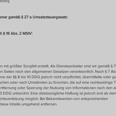
nsberg
ummer gemäß § 27 a Umsatzsteuergesetz:
ch § 18 Abs. 2 MStV:
n mit größter Sorgfalt erstellt. Als Diensteanbieter sind wir gemäß § 7
sen Seiten nach den allgemeinen Gesetzen verantwortlich. Nach § 7 A
inne der §§ 8 bis 10 DDG jedoch nicht verpflichtet, übermittelte oder g
chen oder nach Umständen zu forschen, die auf eine rechtswidrige Tä
 Entfernung oder Sperrung der Nutzung von Informationen nach den a
3 DDG unberührt. Eine diesbezügliche Haftung ist jedoch erst ab de
echtsverletzung möglich. Bei Bekanntwerden von entsprechenden
diese Inhalte umgehend entfernen.