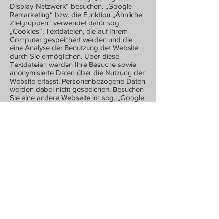
Display-Netzwerk“ besuchen. „Google
Remarketing“ bzw. die Funktion „Ähnliche
Zielgruppen“ verwendet dafür sog.
„Cookies“, Textdateien, die auf Ihrem
Computer gespeichert werden und die
eine Analyse der Benutzung der Website
durch Sie ermöglichen. Über diese
Textdateien werden Ihre Besuche sowie
anonymisierte Daten über die Nutzung der
Website erfasst. Personenbezogene Daten
werden dabei nicht gespeichert. Besuchen
Sie eine andere Webseite im sog. „Google
Display-Netzwerk“ werden Ihnen ggf.
Werbeeinblendungen angezeigt, die mit
hoher Wahrscheinlichkeit zuvor auf unserer
Website aufgerufene Produkt- und
Informationsbereiche berücksichtigen.
Sie können das „Google Remarketing“
bzw. die „Ähnliche Zielgruppen“-Funktion
verhindern, indem Sie die Speicherung der
Cookies durch eine entsprechende
Einstellung Ihrer Browser-Software
unterbinden. Wir weisen Sie jedoch darauf
hin, dass Sie in diesem Fall gegebenenfalls
nicht sämtliche Funktionen dieser Website
vollumfänglich werden nutzen können. Sie