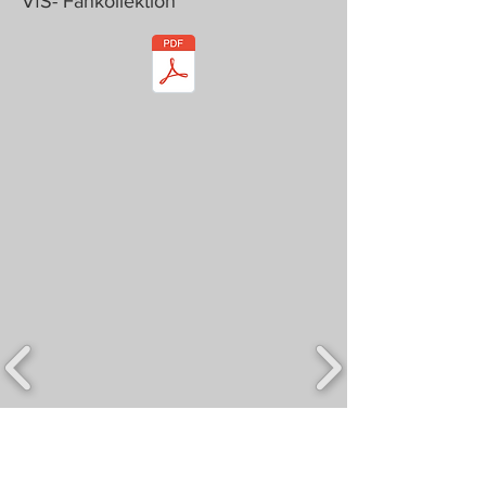
VfS- Fankollektion