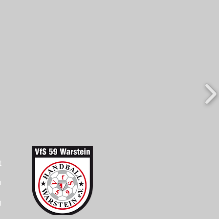
t
m
g